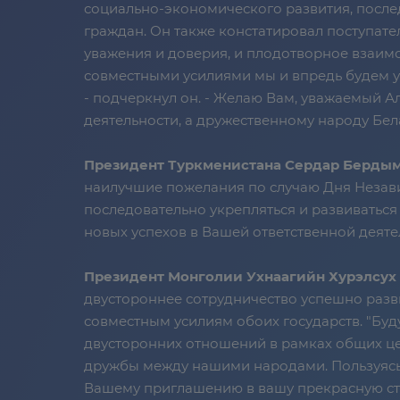
социально-экономического развития, после
граждан. Он также констатировал поступат
уважения и доверия, и плодотворное взаимо
совместными усилиями мы и впредь будем у
- подчеркнул он. - Желаю Вам, уважаемый А
деятельности, а дружественному народу Бела
Президент Туркменистана Сердар Берды
наилучшие пожелания по случаю Дня Незави
последовательно укрепляться и развиваться
новых успехов в Вашей ответственной деяте
Президент Монголии Ухнаагийн Хурэлсух
двустороннее сотрудничество успешно разв
совместным усилиям обоих государств. "Бу
двусторонних отношений в рамках общих це
дружбы между нашими народами. Пользуясь с
Вашему приглашению в вашу прекрасную ст