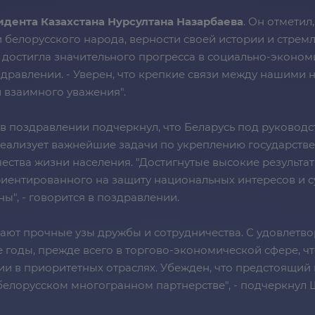
идента Казахстана Нурсултана Назарбаева
. Он отметил
и белорусского народа, верности своей истории и стре
 достигла значительного прогресса в социально-эконо
оздравлении. - Уверен, что крепкие связи между нашими
 взаимного уважения".
в поздравлении подчеркнул, что Беларусь под руково
реализует важнейшие задачи по укреплению государств
тва жизни населения. "Достигнутые высокие результа
иентированного на защиту национальных интересов и с
ы", - говорится в поздравлении.
вают прочные узы дружбы и сотрудничества. С удовлет
 годы, прежде всего в торгово-экономической сфере, ч
и в приоритетных отраслях. Убежден, что предстоящий
белорусском многогранном партнерстве", - подчеркнул 