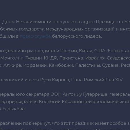
 с Днем Независимости поступают в адрес Президента 
убежных государств, международных организаций и инт
общили в
пресс-службе
белорусского лидера.
оздравили руководители России, Китая, США, Казахстан
Монголии, Турции, КНДР, Пакистана, Израиля, Саудовско
, Алжира, Иордании, Камбоджи, Палестины, Судана, Рес
сковский и всея Руси Кирилл, Папа Римский Лев XIV.
нерального секретаря ООН Антониу Гутерриша, генерал
ва, председателя Коллегии Евразийской экономической
асадыкова.
равлении подчеркнул, что этот праздник имеет особое з