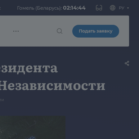
02:14:45
с
Гомель (Беларусь):
РУ
Подать заявку
езидента
 Независимости
ти