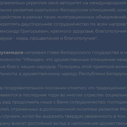
довательно укрепляя свой авторитет на международной 
ельное развитие кыргызско-белорусских отношений, осн
действие в рамках таких интеграционных объединений, 
креплять двустороннее сотрудничество по всем направ
лександр Григорьевич, крепкого здоровья, благополучия
руси - мира, процветания и благополучия".
мухамедов
направил главе белорусского государства и 
симости: "Убежден, что дружественные отношения меж
 на благо наших народов. Пользуясь этой приятной воз
льности, а дружественному народу Республики Беларусь 
в поздравительном послании отметил, что традиционно
иваются в последние годы во многих отраслях социаль
ду рад продолжить наше с Вами сотрудничество, господ
лей, отраженных в долгосрочной политике развития Мон
лучаем, хотел бы выразить твердую уверенность в том,
рану внесет достойный вклад в наполнение дружестве