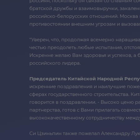
россиян, поскольку он связан со славным 
братской дружбы и взаимовыручки, закален
российско-белорусских отношений. Москва 
противостоянии внешним угрозам и вызовам
"Уверен, что, продолжая всемерно наращива
честью преодолеть любые испытания, отстоя
Искренне желаю Вам здоровья и успехов, а б
российского лидера.
Председатель Китайской Народной Респ
искренние поздравления и наилучшие пожел
сферах государственного строительства. Ки
говорится в поздравлении. - Высоко ценю р
партнерства, готов с Вами прилагать совм
высококачественному сотрудничеству между
Си Цзиньпин также пожелал Александру Лука