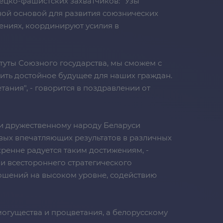
ецко-фашистских захватчиков: "Узы
ной основой для развития союзнических
ениях, координируют усилия в
туты Союзного государства, мы сможем с
чить достойное будущее для наших граждан.
ания", - говорится в поздравлении от
и дружественному народу Беларуси
вых впечатляющих результатов в различных
кренне радуется таким достижениям, -
и всестороннего стратегического
ношений на высоком уровне, содействию
могущества и процветания, а белорусскому