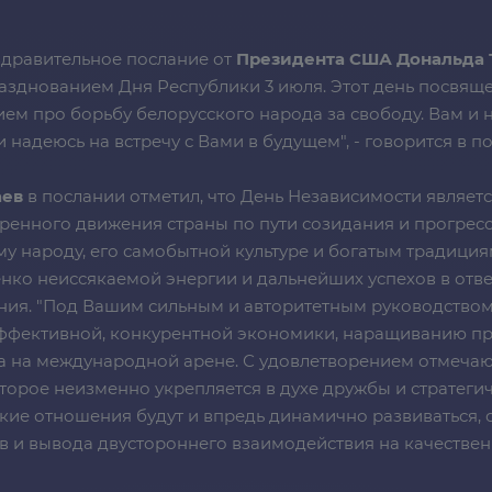
здравительное послание от
Президента США Дональда 
азднованием Дня Республики 3 июля. Этот день посвящ
ем про борьбу белорусского народа за свободу. Вам и 
надеюсь на встречу с Вами в будущем", - говорится в 
аев
в послании отметил, что День Независимости являет
еренного движения страны по пути созидания и прогресс
у народу, его самобытной культуре и богатым традициям
ко неиссякаемой энергии и дальнейших успехов в ответ
ания. "Под Вашим сильным и авторитетным руководством
ффективной, конкурентной экономики, наращиванию п
ва на международной арене. С удовлетворением отмеча
орое неизменно укрепляется в духе дружбы и стратегич
кие отношения будут и впредь динамично развиваться,
 и вывода двустороннего взаимодействия на качественн