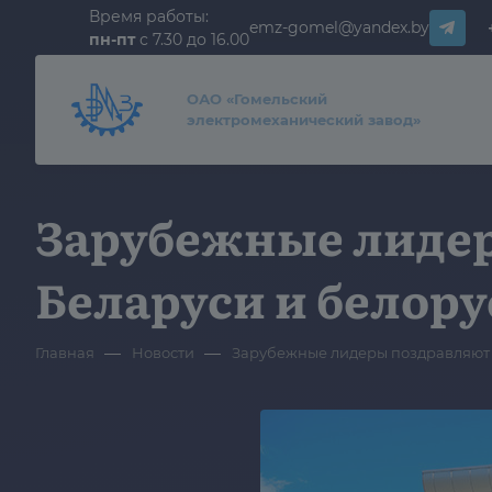
Время работы:
emz-gomel@yandex.by
пн-пт
с 7.30 до 16.00
ОАО «Гомельский
электромеханический завод»
Зарубежные лиде
Беларуси и белор
—
—
Главная
Новости
Зарубежные лидеры поздравляют 