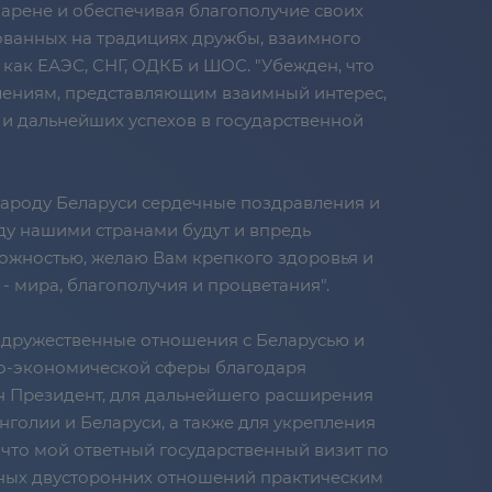
арене и обеспечивая благополучие своих
ованных на традициях дружбы, взаимного
как ЕАЭС, СНГ, ОДКБ и ШОС. "Убежден, что
лениям, представляющим взаимный интерес,
 и дальнейших успехов в государственной
народу Беларуси сердечные поздравления и
ду нашими странами будут и впредь
можностью, желаю Вам крепкого здоровья и
- мира, благополучия и процветания".
 дружественные отношения с Беларусью и
но-экономической сферы благодаря
ин Президент, для дальнейшего расширения
голии и Беларуси, а также для укрепления
 что мой ответный государственный визит по
нных двусторонних отношений практическим