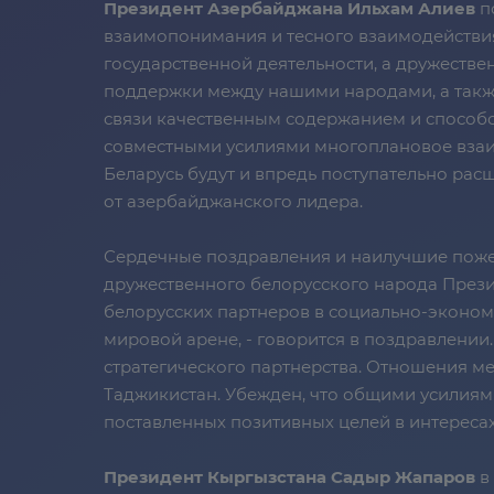
Президент Азербайджана Ильхам Алиев
п
взаимопонимания и тесного взаимодействия.
государственной деятельности, а дружестве
поддержки между нашими народами, а такж
связи качественным содержанием и способс
совместными усилиями многоплановое взаи
Беларусь будут и впредь поступательно расш
от азербайджанского лидера.
Сердечные поздравления и наилучшие поже
дружественного белорусского народа През
белорусских партнеров в социально-эконом
мировой арене, - говорится в поздравлени
стратегического партнерства. Отношения 
Таджикистан. Убежден, что общими усилиям
поставленных позитивных целей в интересах
Президент Кыргызстана Садыр Жапаров
в