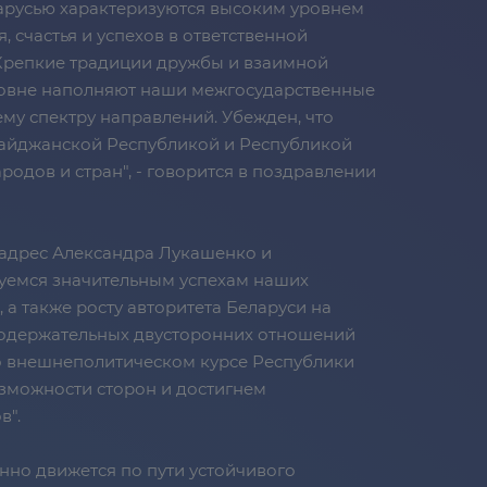
арусью характеризуются высоким уровнем
счастья и успехов в ответственной
 "Крепкие традиции дружбы и взаимной
ровне наполняют наши межгосударственные
му спектру направлений. Убежден, что
байджанской Республикой и Республикой
родов и стран", - говорится в поздравлении
 адрес Александра Лукашенко и
уемся значительным успехам наших
а также росту авторитета Беларуси на
 содержательных двусторонних отношений
о внешнеполитическом курсе Республики
зможности сторон и достигнем
в".
нно движется по пути устойчивого