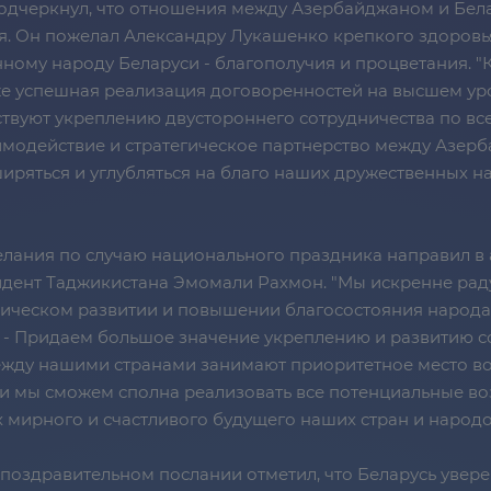
одчеркнул, что отношения между Азербайджаном и Бел
 Он пожелал Александру Лукашенко крепкого здоровья, 
нному народу Беларуси - благополучия и процветания.
е успешная реализация договоренностей на высшем у
твуют укреплению двустороннего сотрудничества по все
модействие и стратегическое партнерство между Азер
иряться и углубляться на благо наших дружественных на
лания по случаю национального праздника направил в
идент Таджикистана Эмомали Рахмон. "Мы искренне рад
ическом развитии и повышении благосостояния народа, 
и. - Придаем большое значение укреплению и развитию
между нашими странами занимают приоритетное место в
и мы сможем сполна реализовать все потенциальные во
 мирного и счастливого будущего наших стран и народо
 поздравительном послании отметил, что Беларусь увере