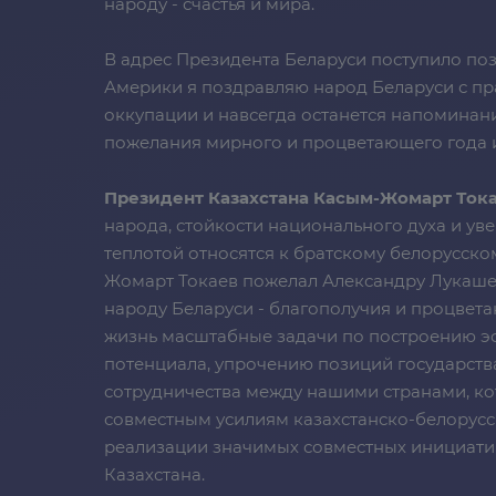
народу - счастья и мира.
В адрес Президента Беларуси поступило по
Америки я поздравляю народ Беларуси с пр
оккупации и навсегда останется напоминани
пожелания мирного и процветающего года и 
Президент Казахстана Касым-Жомарт Ток
народа, стойкости национального духа и ув
теплотой относятся к братскому белорусском
Жомарт Токаев пожелал Александру Лукашен
народу Беларуси - благополучия и процвет
жизнь масштабные задачи по построению э
потенциала, упрочению позиций государст
сотрудничества между нашими странами, кот
совместным усилиям казахстанско-белорусс
реализации значимых совместных инициатив
Казахстана.