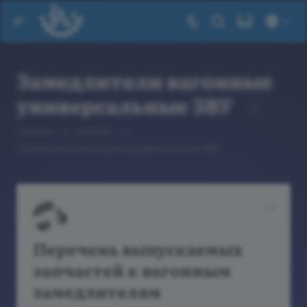
Замедлители вагонные
универсальные ЗВУ
2
—
—
Главная
Каталог
Замедлители вагонные универсальные ЗВУ
Перечень выпускаемых
запчастей к вагонным
замедлителям